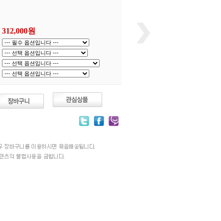
312,000
원