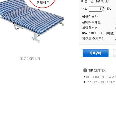
배송조건 : (무료)
수량
EA
옵션적용가
:
선택해주세요
:
세탁용커버
:
RS-TABLE(독서테이블)
:
제주도 추가운임
: