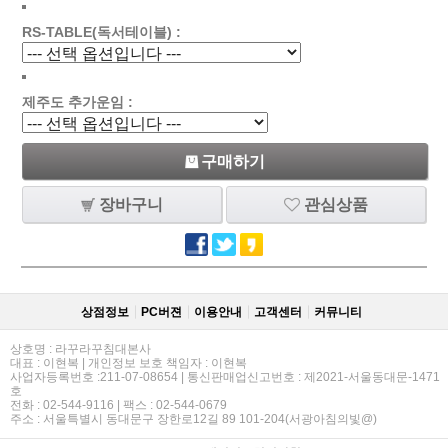
RS-TABLE(독서테이블) :
제주도 추가운임 :
구매하기
장바구니
관심상품
상점정보
PC버젼
이용안내
고객센터
커뮤니티
상호명 : 라꾸라꾸침대본사
대표 : 이현복 | 개인정보 보호 책임자 : 이현복
사업자등록번호 :211-07-08654 | 통신판매업신고번호 : 제2021-서울동대문-1471
호
전화 : 02-544-9116 | 팩스 : 02-544-0679
주소 : 서울특별시 동대문구 장한로12길 89 101-204(서광아침의빛@)