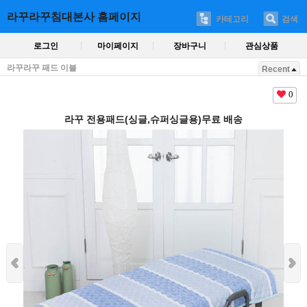
라꾸라꾸침대본사 홈페이지
카테고리
검색
로그인
마이페이지
장바구니
관심상품
라꾸라꾸 패드 이불
Recent
0
라꾸 전용패드(싱글,슈퍼싱글용)무료 배송