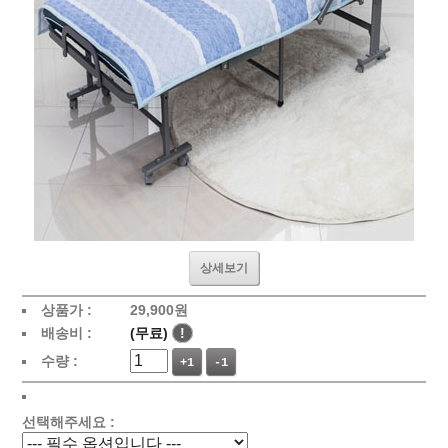
상세보기
상품가 :
29,900원
배송비 :
(무료)
!
수량 :
+1
-1
선택해주세요 :