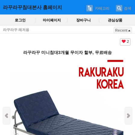
라꾸라꾸침대본사 홈페이지
카테고리
검색
로그인
마이페이지
장바구니
관심상품
라꾸라꾸 레저용
Recent
2
라꾸라꾸 미니침대3개월 무이자 할부, 무료배송